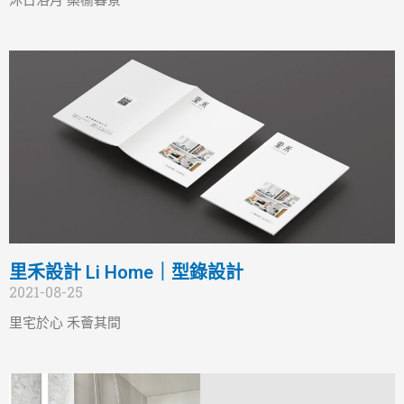
沐日浴月 桑榆暮景
里禾設計 Li Home｜型錄設計
2021-08-25
里宅於心 禾薈其間