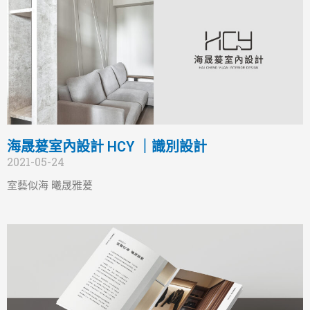
海晟萲室內設計 HCY ｜識別設計
2021-05-24
室藝似海 曦晟雅萲