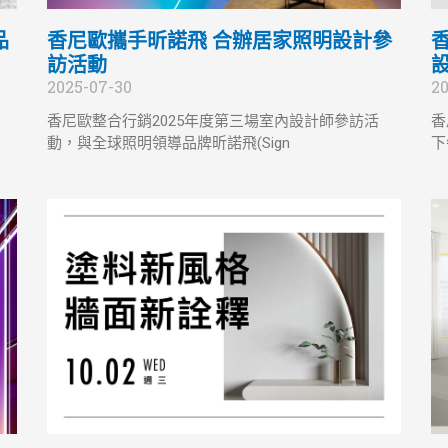
品
香尼歐攜手昕諾飛 合辦居家照明設計參
訪活動
2025-07-30
20
香尼歐整合行銷2025年度第三場室內設計師參訪活
香
動，與全球照明領導品牌昕諾飛(Sign
下