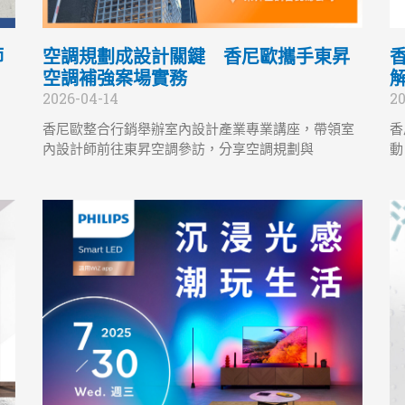
師
空調規劃成設計關鍵 香尼歐攜手東昇
空調補強案場實務
2026-04-14
20
香尼歐整合行銷舉辦室內設計產業專業講座，帶領室
香
內設計師前往東昇空調參訪，分享空調規劃與
動