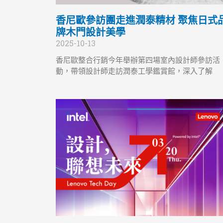
香尼歐參訪團走進潤泰精材 聚焦日式
牌木門設計美學
2025-10-13
香尼歐整合行銷今年舉辦第四場室內設計師參訪活
動，帶領設計師走訪潤泰工學鑑賞館，深入了解