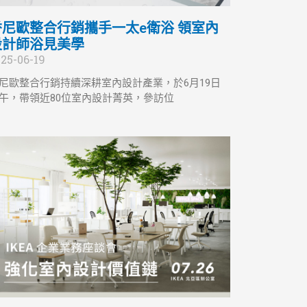
香尼歐整合行銷攜手一太e衛浴 領室內
設計師浴見美學
25-06-19
尼歐整合行銷持續深耕室內設計產業，於6月19日
午，帶領近80位室內設計菁英，參訪位