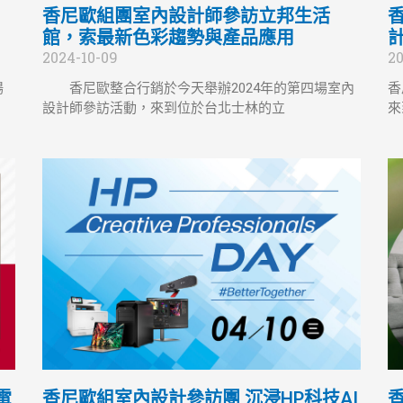
香尼歐組團室內設計師參訪立邦生活
館，索最新色彩趨勢與產品應用
2024-10-09
20
場
香尼歐整合行銷於今天舉辦2024年的第四場室內
香
設計師參訪活動，來到位於台北士林的立
來
電
香尼歐組室內設計參訪團 沉浸HP科技AI