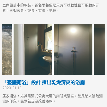
室內設計中的軟裝，顧名思義便是具有可移動性且可更動的元
素，例如家具、燈具、窗簾、地毯、
「整體衛浴」設計 摺出乾燥清爽的浴廁
2023-01-13
居家衛浴，尤其是舊式公寓大廈的廁所或浴室，總是給人陰暗潮
濕的印象。民眾若想要改善浴廁，