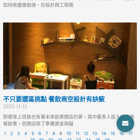
如何收邊做銜接，在設計與工程兩
不只要選區挑點 餐飲商空設計有訣竅
2022-11-11
即便是上班族也有著未來創業開店的夢，其中最多人投入的便是
餐飲業，而開店除了準備資金與擬
1
2
3
4
5
6
7
8
9
10
11
12
13
14
15
16
17