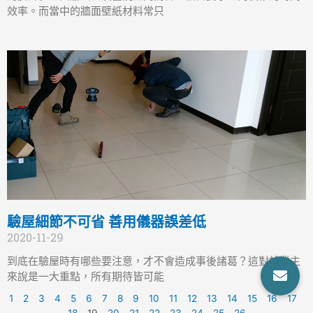
效率。而當中的牆面壁紙材料常只
驗屋細節不可省 善用儀器誤差低
2020-11-29
到底在驗屋時有哪些要注意，才不會造成事後諸葛？這對於業主
來說是一大重點，所有期待皆可能
1
2
3
4
5
6
7
8
9
10
11
12
13
14
15
16
17