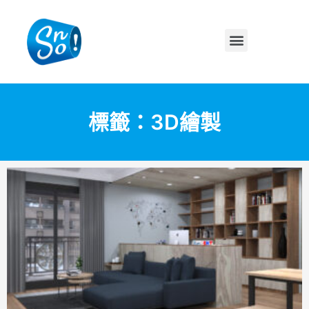
標籤：3D繪製