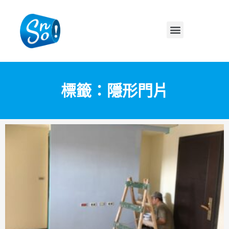
標籤：隱形門片