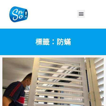
標籤：防蟎