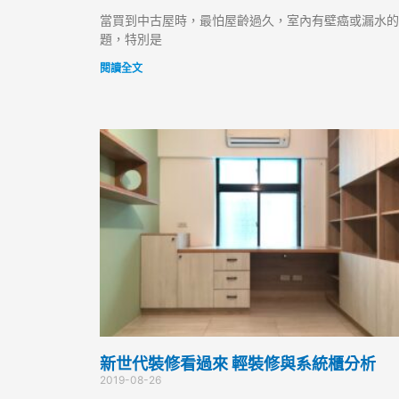
當買到中古屋時，最怕屋齡過久，室內有壁癌或漏水的
題，特別是
閱讀全文
新世代裝修看過來 輕裝修與系統櫃分析
2019-08-26