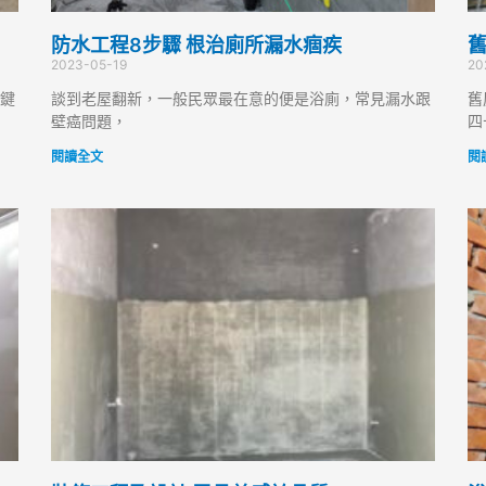
防水工程8步驟 根治廁所漏水痼疾
舊
2023-05-19
20
鍵
談到老屋翻新，一般民眾最在意的便是浴廁，常見漏水跟
舊
壁癌問題，
四
閱讀全文
閱