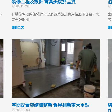
裝修工程及設計 需具美感於品質
浴
2020-11-29
20
，
在裝修空間的領域裡，要兼顧美觀及實用性並不容易，需
室
要有好的團
房
閱讀全文
閱
空間配置與結構整新 舊屋翻新兩大重點
結
2020-03-04