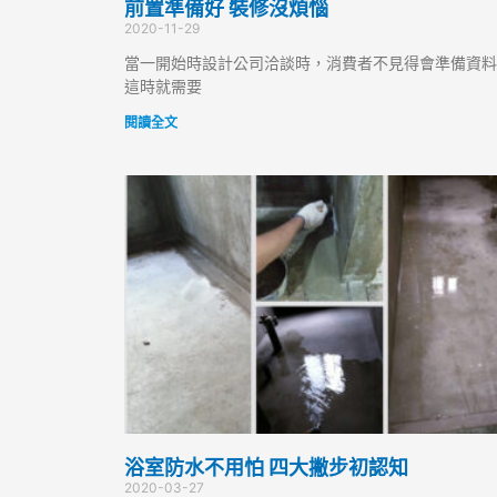
前置準備好 裝修沒煩惱
2020-11-29
當一開始時設計公司洽談時，消費者不見得會準備資料
這時就需要
閱讀全文
浴室防水不用怕 四大撇步初認知
2020-03-27