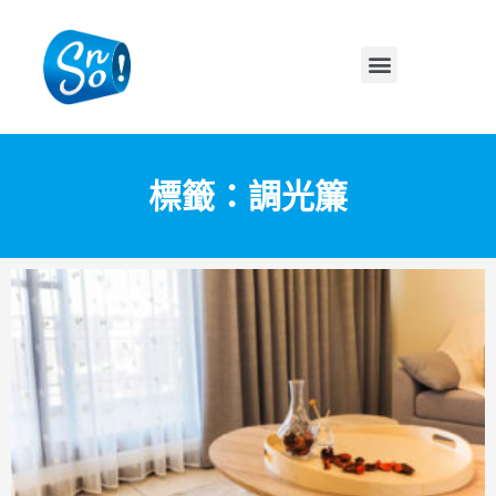
標籤：調光簾