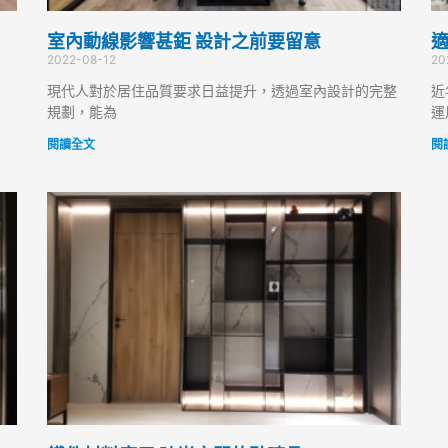
室內動線影響甚鉅 設計之前要留意
適
2022-08-12
20
現代人對於居住品質要求日益提升，透過室內設計的完整
近
規劃，能為
運
閱讀全文
閱