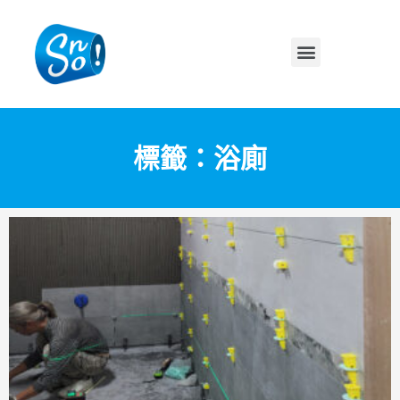
標籤：浴廁