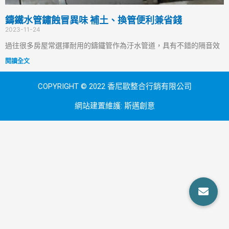
鑄鐵水管鏽蝕冒異味 補土、換管便利兼省錢
2023-11-24
過往很多房屋常選擇耐用的鑄鐵管作為汙水管道，具有不錯的隔音效
閱讀全文
COPYRIGHT © 2022 香尼歐整合行銷有限公司
網站建置維護:
斯邁創意