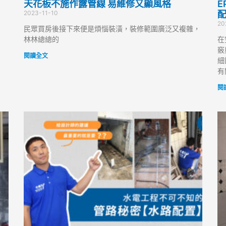
天花板不施作露管線 易維修又顯風格
E
2023-11-10
20
民眾買房後接下來便是煩惱裝潢，裝修範圍廣泛又複雜，
林林總總的
在
竅
閱讀全文
細
有
閱