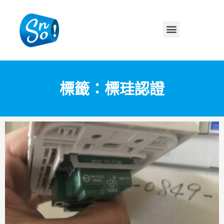
標籤：標珪認證