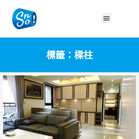
標籤：樑柱