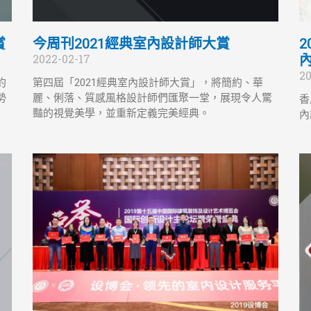
賞
今周刊2021經典室內設計師大賞
2022-02-17
20
約
第四屆「2021經典室內設計師大賞」，將簡約、華
勢
麗、俐落、質感風格設計師們匯聚一堂，展現令人驚
香
豔的視覺美學，並重新定義完美經典。
內