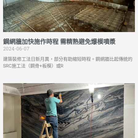
鋼網牆加快施作時程 需精熟避免爆模噴漿
2024-06-07
建築裝修工法日新月異，部分有助縮短時程。鋼網牆比起傳統的
SRC施工法（鋼骨+板模）或R