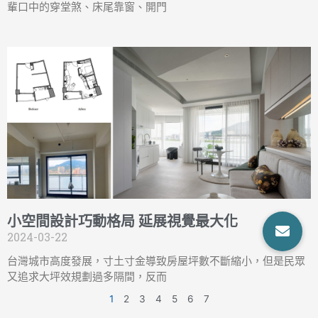
輩口中的穿堂煞、床尾靠窗、開門
小空間設計巧動格局 延展視覺最大化
2024-03-22
台灣城市高度發展，寸土寸金導致房屋坪數不斷縮小，但是民眾
又追求大坪效規劃過多隔間，反而
1
2
3
4
5
6
7