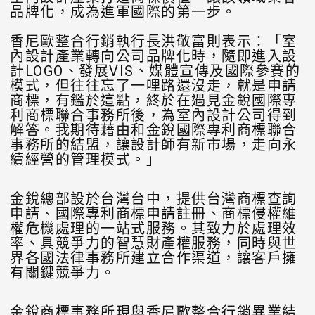
品牌化，成為進軍國際的第一步。
香尼歐整合行銷執行長洪敬富則表示：「室
內設計產業轉向公司品牌化時，隨即進入設
計LOGO、發展VIS、媒體宣傳及國際參賽的
模式，但往往忘了一哩路還沒走，就是申請
商標，有鑑於這點，終於在遇見金銳國際專
利商標聯合事務所後，為室內設計公司得到
解答。我期待藉由和金銳國際專利商標聯合
事務所的結盟，讓設計師有新市場，走向永
續經營的管理模式。」
金銳總部設於台灣台中，提供台灣商標查詢
申請、國際專利商標申請註冊、商標侵權維
權危機處理的一站式服務。其致力於處理效
率、具競爭力的智慧財產權服務，同時與世
界各國法律事務所建立合作渠道，讓客戶擁
有關鍵競爭力。
金銳商標事務所現與香尼歐整合行銷異業結