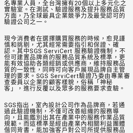
名專業人員，全台灣擁有20個以上多元化之
實驗室。在測試、驗證服務及提升服務品質
方面，乃全球最具企業競爭力及最受認可的
驗證公司之一。
現今消費者在選擇購買服務的時候，愈見謹
慎和挑剔，尤其經常需要指引和保證、確
認。其中SGS ServiCert 服務驗證機制，不
但可建置品牌商的服務品質系統及標準，更
能有效協助各類經銷或供應商，維持服務品
質的一致性，同時可向客戶展現品牌自主管
理的要求。SGS ServiCert驗證乃委由專業審
查委員以企業的顧客樣貌，俗稱「神秘
客」，進行反覆以及眾多的服務要求查驗。
SGS指出，室內設計公司作為品牌商，若通
過此驗證機制，不僅可改善組織的服務導
向，且能鑑別出其在產業中的服務作業品質
規範。而這標準是經由產業內相關利益團體
偕同背書，能加強客戶對公司所提供服務品