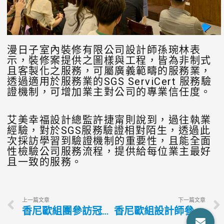
漫日子室內裝修有限公司設計師孫琬林表
示，裝修案提供之圖樣與工程，皆為非制式
且客製化之服務，可屬廣義範疇的服務業，
透過適用於服務業的SGS ServiCert 服務驗
證機制，可增加業主對公司的專業信任度。
艾美幸福設計總監許捷甯則說到，過往執業
經驗，對於SGS服務驗證相對陌生，透過此
次採訪學習到驗證機制的重要性，且能全面
性檢驗公司服務流程，提供給每位業主最好
且一致的服務。
上一篇文章
下一篇文章
香尼歐組團參訪冠軍磁磚 室內設計師獲益良多
香尼歐組設計師參訪團參訪SGS 提升室內設計師服務應變力