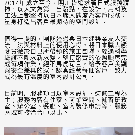
2014年成立至今，明川皆追求著日式服務精
神，以人文為第一出發點，在設計、用料及
工法上都堅持以日本職人態度為客戶服務，
量身打造出客戶最期待的空間設計。
值得一提的，團隊透過與日本建築業友人交
流工法與材料上的使用心得，將日本職人態
度貫徹於自己所帶領的施工團隊，經過科學
驗證不斷求新求變，堅持踏實的依照順序完
成每項作業，絕不馬虎苟且，給予客戶美觀
與安全兼具的家，認真經營每個客戶，致力
成為最有溫度的室內設計公司。
目前明川服務項目以室內設計．裝修工程為
主；服務內容有住家、商業空間、補習班教
室、辦公室、餐廳、室內裝修申請等，服務
區域可接洽台中以北。