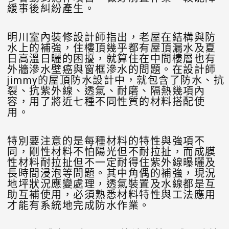
緩事後糾紛產生。
明川室內裝修設計師指出，老屋在結構與防
水上的補強，住樓頂幾乎都有屋頂漏水及夏
日高溫日曬的困擾，就算住在中間樓層也有
外牆滲水壁癌與窗框滲水的問題。在設計師
jimmy的屋頂防水設計中，就包含了防水、抗
裂、抗紫外線、透氣、耐磨、隔熱幾項內
容，用了將近七種不同性質的材料搭配使
用。
特別要注意的是每種材料的特性與強項不
同，剛性材料不怕陽光但不耐拉扯，而成膜
性材料耐拉扯但不一定耐得住紫外線曝曬及
長時間浸泡等問題。其中角偶的補強，現況
地坪狀況應變處理，透氣裝置及水線都是互
助互補使用，必須熟悉材料特性與工法應用
才能有系統地完成防水作業。