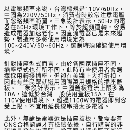
以電壓頻率來說，台灣標規是110V/60Hz，
中國為220V/50Hz，消費者時較常注意電壓
而忽略頻率範圍。三象設計表示，50Hz的電
器在60Hz環境工作下，等於超頻運轉，容易
造成電器加速老化。因直流電器已是未來趨
勢，製造商多將使用環境定為
100~240V/50~60Hz，選購時須確認使用環
境。
針對插座型式而言，由於各國家插座不同，
插座型式也有所不同，此時有些使用者會選
擇採用轉接插座，但卻在美觀上大打折扣，
因此有些民眾就選用國際萬用規格的插座蓋
板。 三象設計表示，中國蓋板電流上限多為
10A，遠低於台灣一般使用蓋板15A，在
110V使用環境下，超過1100W的電器即到容
受上限，不宜用延長線串接太多電器。
此外，無論是電器還是插座蓋板，都需要有
CNS合格認證才有檢驗依據，自行購買的非