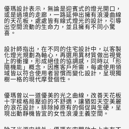
優瑪設計表示，無論是迎賓式的燈光開口，
或是過境的走廊，一路延伸出擁有浪漫曲線
的天花板，處處皆有線式燈光的設計，引導
出空間流動的生命力，並且擁有不同小驚
喜。
設計師指出，在不同的住宅設計中，以客製
化燈光規劃為軸心，再選用異材質做出視覺
上的衝撞，形成絕佳的協調感，同時以「形
隨機能」概念，因應客戶所需，每處使用領
域皆以符合使用者習慣而變化設計，呈現獨
樹一格的現代摩登個性。
優瑪曾以一道優美的光之曲線，改善天花板
十字樑格局壓迫的不舒適，讓猶如天空美麗
的浪花設計，排除掉原有的侷促與生硬，呈
現出動靜機皆宜的女性浪漫主義空間。