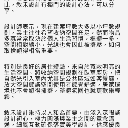
此，敘禾設計有獨門的設計心法，可以分
享。
設計師表示，現在建案坪數大多以小坪數規
劃，業主往往希望收納空間充足，然而物品
多寡常常取決於個人生活習慣，櫃體一多、
空間相對縮小，光線也會因此被擠壓，如何
取捨顯得相當重要。
特別是良好的居住體驗，來自於寬敞明亮的
生活空間。將收納空間規劃在臥室廚房，把
自然光引入室內尤其是公共區域如客餐廳，
放大空間感讓空間使用者感覺舒適，居家環
境也不會顯得擁擠，整體氛圍也就更歡樂輕
鬆。
敘禾設計秉持以人和為首要，由淺入深暢談
設計初心，極力圓滿與業主之間的意念溝
通，細膩互動確保落實美學設計，供應優良