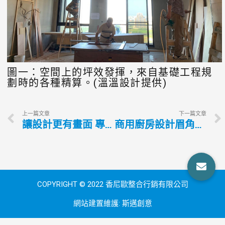
圖一：空間上的坪效發揮，來自基礎工程規
劃時的各種精算。(溫溫設計提供)
上一篇文章
下一篇文章
讓設計更有畫面 專業工法實現美好藍圖
商用廚房設計眉角多 常見細節要兼顧
COPYRIGHT © 2022 香尼歐整合行銷有限公司
網站建置維護:
斯邁創意