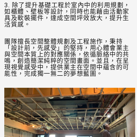
3. 除了提升基礎工程於室內中的利用規劃，
如櫃體、壁板等設計，同時也能藉由活動家
具及軟裝擺件，達成空間坪效放大，提升生
活質感。
團隊擅長空間整體規劃及工程施作，秉持
「設計前，先感受」的堅持，用心體會業主
與空間本質上的對應關係，依循脈絡中的共
鳴，創造簡潔純粹的空間畫面。並且，在呈
現視覺感受中，提供業主在空間中蘊含的可
能性，完成獨一無二的夢想藍圖。