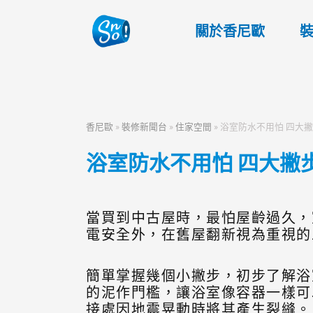
關於香尼歐
香尼歐
»
裝修新聞台
»
住家空間
»
浴室防水不用怕 四大
浴室防水不用怕 四大撇
當買到中古屋時，最怕屋齡過久，
電安全外，在舊屋翻新視為重視的
簡單掌握幾個小撇步，初步了解浴
的泥作門檻，讓浴室像容器一樣可
接處因地震晃動時將其產生裂縫。