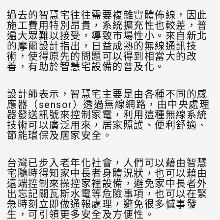
過去的智慧宅往往需要複雜實體佈線，因此
施工費用特別昂貴，系統擴充性也較差，普
遍大眾難以接受，導致市場性小。來自新北
的摩爾設計指出，日益成熟的無線通訊技
術，使得原先的問題可以得到相當大的改
善，有助於智慧宅設備的普及化。
設計師表示，智慧宅主要是由各種不同的感
應器（sensor）透過無線網路，由中央處理
器發送訊號來控制家電，利用這種無線系統
技術可以廣泛用來，居家照護、便利舒適、
節能環保及居家安全。
台灣已步入老年化社會，人們可以藉由智慧
宅隨時得知家中長者身體況狀，也可以藉由
遠端控制來操控家裡設備，避免家中長者外
出忘記關瓦斯水電等危險事項，也可以在緊
急時刻立即做通報處理，避免很多憾事發
生，可引領更多安全及方便性。