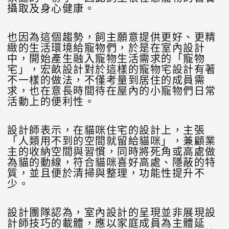
攝取及身心健康。
也因為這個趨勢，飼主願意提供更好、更精
緻的生活環境給寵物們，於是在室內設計
中，開始產生融入寵物生活需求的「寵物
宅」，宏畝設計對於這樣的寵物宅設計有著
不一樣的做法，不僅考量到居住的成員需
求，也在意長時間待在屋內的小寵物們日常
活動上的便利性。
設計師表示，在貓咪住宅的設計上，主張
「人類用不到的空間就留給貓咪」，兼顧業
主的收納空間與習慣，同時將死角或高處做
為貓的動線，符合貓咪喜好高處、隱蔽的特
質，並且便於清掃與整理，功能性提升不
少。
設計團隊認為，室內設計的呈現並非展現設
計師技巧的載體，應以家庭成員為主體延