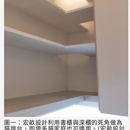
圖一：宏畝設計利用書櫃與深櫃的死角做為
貓跳台，即使多貓家庭也可適用。(宏畝設計