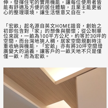
伸，發揮住宅的實用機能，讓每位使用者皆
能有舒適及方便的居住體驗，且業主能更省
心的整理環境，讓生活愜意又自在。
「宏畝」起名源自英文HOME諧音，創始之
初即包含對「家」的想像與關懷；從公制單
位來說，一畝為100平方公尺，約等於30坪的
空間，而台灣地狹人稠，居家空間規劃時注
重收納與機能，「宏畝」亦有將30坪空間增
廣變大的涵義，讓客戶的一畝天地不只是僅
僅一畝，而為宏畝。