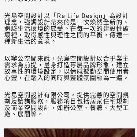
光島空間設計以「Re Life Design」為設計
理念，強調設計帶來的是一次煥然全新的、
體驗生活環境的感受。在每一次的建設性破
壞裡，取得感性與理性之間的平衡，傳達一
種新生活的意境。
以辦公空間來說，光島空間設計以合乎業主
需求為前提，量身打造專屬品牌形象，建立
故事性的環境設定，以情感撼動空間使用者
心靈，在踏入的同時與整體氛圍融為一體。
光島空間設計有限公司，提供完善的空間規
劃及諮詢服務，服務項目包括居家住宅規劃
及商業空間設計，如辦公室、餐聽、大型工
廠、展間等。