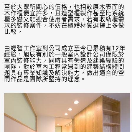
至於大眾所關心的價格，也相較原木表面的
木作櫃便宜許多，且造型櫃製作甚至比系統
櫃多變又能迎合使用者需求，若有收納櫃需
求的裝修案件，不妨在櫃體材質選擇上多做
比較。
由經營工作室到公司成立至今已累積有12年
經驗，旭辰有別於一般室內設計公司僅限於
室內裝修能力，同時具有營造及建築經驗的
團隊，對於室內工程常遇到的建築結構體問
題具有專業知識及解決能力，做出適合的空
間作品是團隊所堅持的理念。