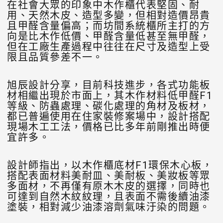
在社會大眾的印象中木作櫃代表堅固、耐
用、天然木皮、造型多變，但相對造價昂貴
且甲醛含量偏高；而坊間系統櫃所主打的方
向是比木作低價、甲醛含量低甚至無甲醛，
但在工廠生產過程中往往在尺寸及造型上受
限且品質參差不一。
旭辰設計分享，目前科技進步，各式功能板
材相繼出現於市面上，其木作材料低甲醛F1
等級、防蟲處理、碳化處理的角材及板材，
都已普遍使用在住家裝修案場中，設計搭配
現場木工工法，價格已比多年前剛推出時便
宜許多。
設計師指出，以木作櫃底材F1環保木心板，
搭配表面材料美耐皿、美耐板、美妝板等眾
多面材，不再僅有原木木皮的選擇，同時也
可達到自然木紋紋理，且表面不需後續油漆
塗裝，相對減少油漆溶劑氣味汙染的問題。